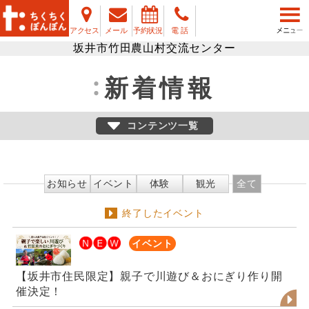
アクセス
メール
予約状況
電 話
坂井市竹田農山村交流センター
新着情報
コンテンツ一覧
お知らせ
イベント
体験
観光
全て
終了したイベント
イベント
【坂井市住民限定】親子で川遊び＆おにぎり作り開
催決定！