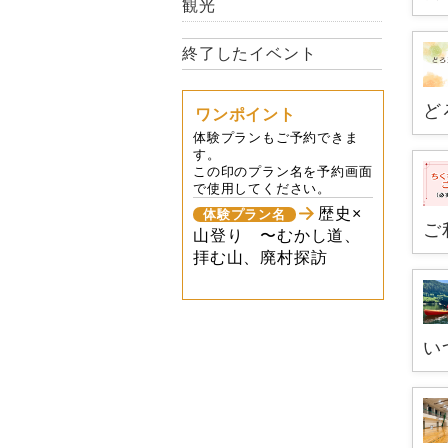
観光
終了したイベント
ど
ワンポイント
体験プランもご予約できま
す。
この印のプラン名を予約画面
で使用してください。
歴史×
体験プラン名
ご
山登り 〜むかし道、
拝む山、廃村探訪
い