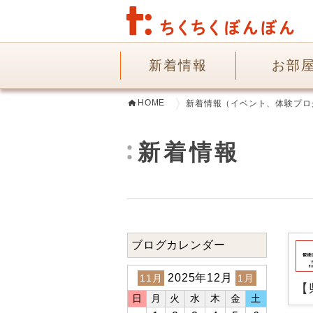
新着情報
お部
HOME
新着情報（イベント、体験プロ
新着情報
ブログカレンダー
2025年12月
11月
1月
【
日
月
火
水
木
金
土