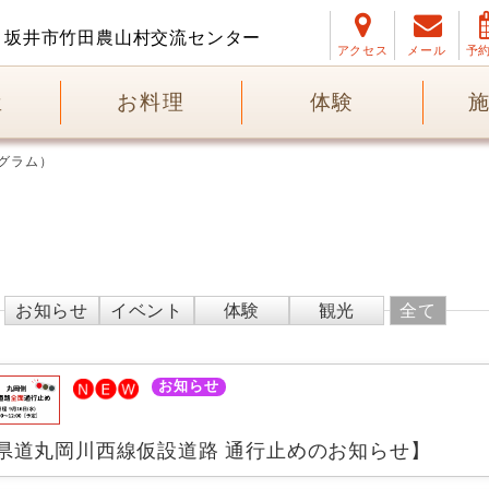
坂井市竹田農山村交流センター
アクセス
メール
予
屋
お料理
体験
グラム）
お知らせ
イベント
体験
観光
全て
お知らせ
県道丸岡川西線仮設道路 通行止めのお知らせ】