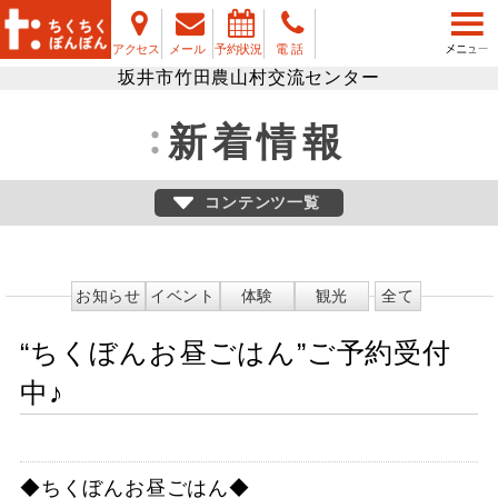
アクセス
メール
予約状況
電 話
坂井市竹田農山村交流センター
新着情報
コンテンツ一覧
お知らせ
イベント
体験
観光
全て
“ちくぼんお昼ごはん”ご予約受付
中♪
◆ちくぼんお昼ごはん◆