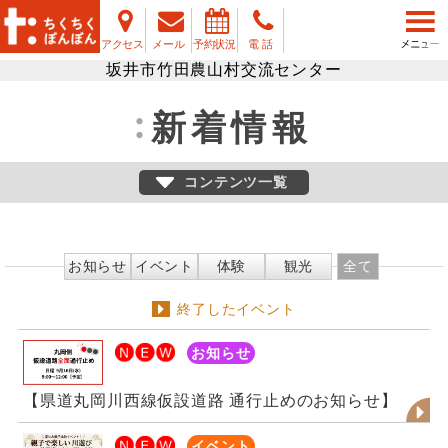
アクセス
メール
予約状況
電 話
坂井市竹田農山村交流センター
新着情報
コンテンツ一覧
お知らせ
イベント
体験
観光
全て
終了したイベント
お知らせ
【県道丸岡川西線仮設道路 通行止めのお知らせ】
イベント