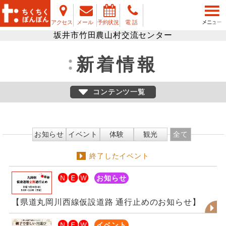
アクセス
メール
予約状況
電 話
坂井市竹田農山村交流センター
新着情報
コンテンツ一覧
お知らせ
イベント
体験
観光
全て
終了したイベント
お知らせ
【県道丸岡川西線仮設道路 通行止めのお知らせ】
イベント