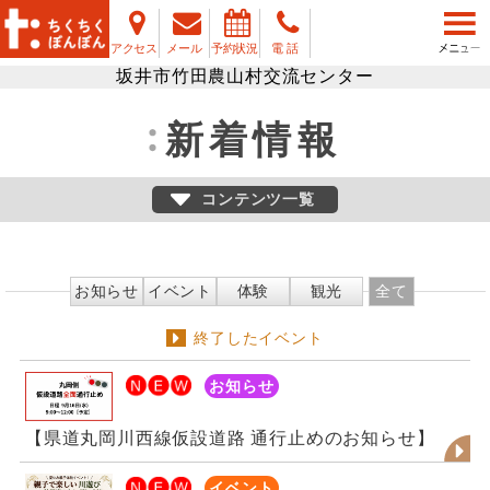
アクセス
メール
予約状況
電 話
坂井市竹田農山村交流センター
新着情報
コンテンツ一覧
お知らせ
イベント
体験
観光
全て
終了したイベント
お知らせ
【県道丸岡川西線仮設道路 通行止めのお知らせ】
イベント